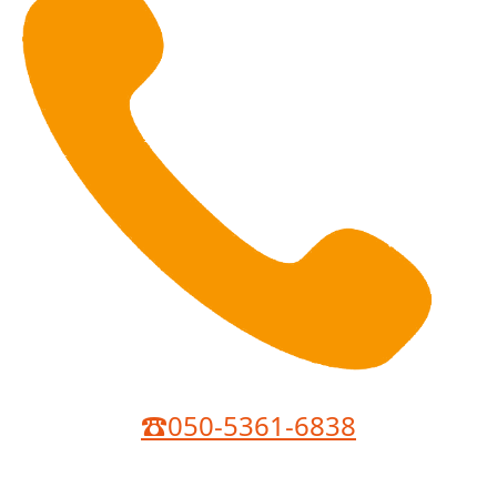
☎050-5361-6838