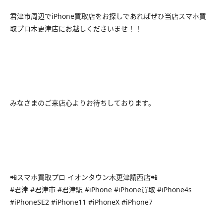
君津市周辺でiPhone買取店をお探しであればぜひ当店スマホ買
取プロ木更津店にお越しくださいませ！！
みなさまのご来店心よりお待ちしております。
📲スマホ買取プロ イオンタウン木更津請西店📲
#君津 #君津市 #君津駅 #iPhone #iPhone買取 #iPhone4s
#iPhoneSE2 #iPhone11 #iPhoneX #iPhone7