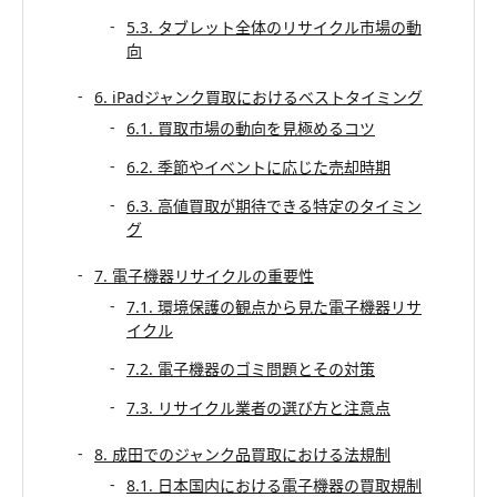
5.3. タブレット全体のリサイクル市場の動
向
6. iPadジャンク買取におけるベストタイミング
6.1. 買取市場の動向を見極めるコツ
6.2. 季節やイベントに応じた売却時期
6.3. 高値買取が期待できる特定のタイミン
グ
7. 電子機器リサイクルの重要性
7.1. 環境保護の観点から見た電子機器リサ
イクル
7.2. 電子機器のゴミ問題とその対策
7.3. リサイクル業者の選び方と注意点
8. 成田でのジャンク品買取における法規制
8.1. 日本国内における電子機器の買取規制