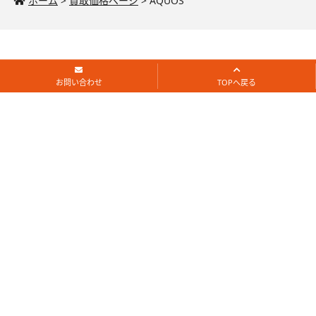
ホーム
>
買取価格ページ
>
AQUOS
ホーム
お問い合わせ
TOPへ戻る
店舗一覧
買取価格
店頭買取
郵送買取
FAQ
お問い合わせ
新着記事一覧
印西市でOPPOを高価買取！おすすめの新品中古
買取店