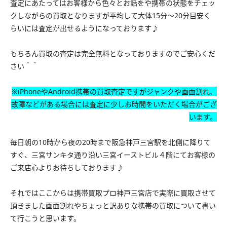
査定にあたってはお客様から色々とお話をや携帯の状態をチェッ
クしながらの買取となりますが平均して大体15分〜20分目安く
らいには査定が出せるようになっております♪
もちろん買取の査定は完全無料となっておりますのでご安心くだ
さい＾＾
※iPhoneやAndroid携帯の買取査定ですがジャンクや画面割れ、
故障などがある場合には査定に少しお時間をいただく場合がござ
います。
毎日朝の10時から夜の20時まで阪急神戸三宮駅を北側に降りて
すぐ、三宮サンキタ通り沿い三宮イーストビル４階にてお客様の
ご来店心よりお待ちしております♪
それではここからは携帯買取プロ神戸三宮店で実際に買取させて
頂きました画面割れやちょっと訳ありな携帯の買取について書い
て行こうと思います。