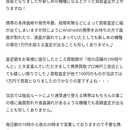
買取となりましたが新しめの機種になるとグッと買取査定が上が
りますね！
携帯の本体価格や発売年数、故障有無などによって買取査定に幅
が出てしまいますが同じようにAndroidの携帯をお持ちの方で画
面が割れたり、液晶が漏れてしまっていたとしても新しめの機種
の場合1万円を超える査定が出ることも珍しくありません♪
査定額をお客様に提示したところ買取額が『他の店舗の100倍や
んと』と大変喜んでいただきまして携帯買取プロ神戸三宮店とし
ても嬉しい限りでした♪買取査定が他で100円のものが当店では
1万円で買取となりましたのでかなりの差ですよね・・・
当店では独自ルートにより通常通り使える携帯はもちろんの事こ
の様に画面割れや液晶漏れがあるような機種でも高額査定が出る
ことも珍しくありません。
毎日朝の10時から夜の20時まで営業しておりますので不要な携