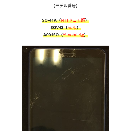
【モデル番号】
SO-41A（
NTTドコモ版
）
SOV43（
au版
）
A001SO（
Y!mobile版
）