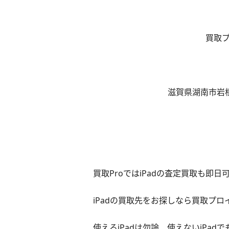
買取
滋賀県湖南市岩根
買取ProではiPadの査定買取も即日
iPadの買取先をお探しなら買取プ
使えるiPadは勿論、使えないiPa