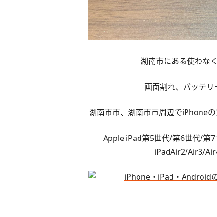
湖南市にある使わなくな
画面割れ、バッテリー
湖南市市、湖南市市周辺でiPhon
Apple iPad第5世代/第6世代/第7世
iPadAir2/Air3/Air