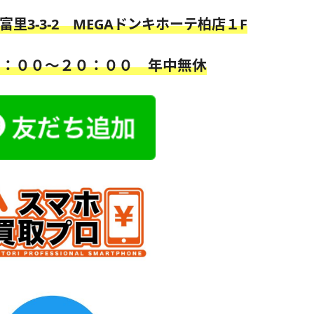
市富里3-3-2 MEGAドンキホーテ柏店１F
０：００〜２０：００
年中無休