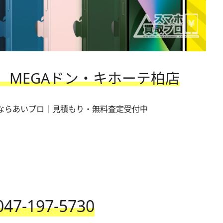
MEGAド
ン・キホーテ柏
店
047-197-5730