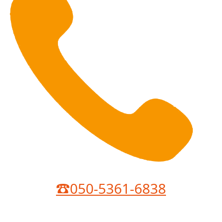
☎050-5361-6838