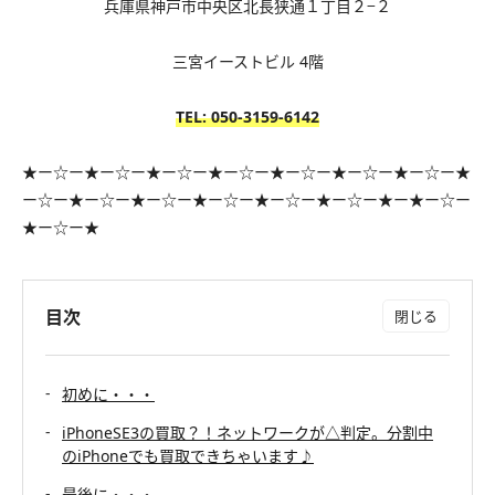
兵庫県神戸市中央区北長狭通１丁目２−２
三宮イーストビル 4階
TEL: 050-3159
-6142
★ー☆ー★ー☆ー★ー☆ー★ー☆ー★ー☆ー★ー☆ー★ー☆ー★
ー☆ー★ー☆ー★ー☆ー★ー☆ー★ー☆ー★ー☆ー★ー★ー☆ー
★ー☆ー★
目次
初めに・・・
iPhoneSE3の買取？！ネットワークが△判定。分割中
のiPhoneでも買取できちゃいます♪
最後に・・・