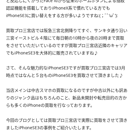
と反応しにくかったFace idから従来のホームボタンによる指紋
認証機能を搭載しておりiPhoneX系で慣れている方でも
iPhoneSE3に買い替えをする方が多いようですね:(；ﾞﾟ’ωﾟ’):
買取プロ三宮店では阪急三宮北側降りてすぐ、サンキタ通り沿い
三宮イーストビル４階にて毎日朝の10時から夜の20時まで買取
をさせていただいているのですが買取プロ三宮店近隣のキャリア
でもiPhoneSE3を大体的に販売されていますね♪
さて、そんな魅力的なiPhoneSE3ですが買取プロ三宮店では3月
時点ではなんと５台ものiPhoneSE3を買取させて頂きました♪
当店メインは中古スマホの買取になるのですが中古以外にも訳あ
りのジャンク品はもちろんのこと、新品未開封や転売目的の方か
らも多くのiPhoneの買取を行なっております。
今回のブログとしては買取プロ三宮店で実際に買取をさせて頂き
ましたiPhoneSE3の事例をご紹介いたします。