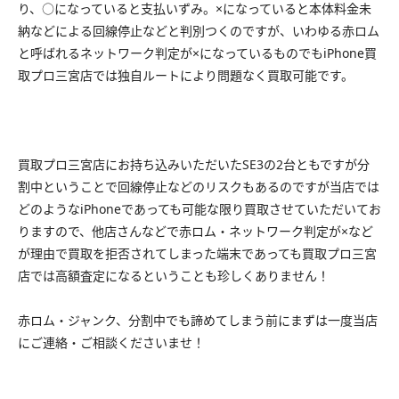
り、○になっていると支払いずみ。×になっていると本体料金未
納などによる回線停止などと判別つくのですが、いわゆる赤ロム
と呼ばれるネットワーク判定が×になっているものでもiPhone買
取プロ三宮店では独自ルートにより問題なく買取可能です。
買取プロ三宮店にお持ち込みいただいたSE3の2台ともですが分
割中ということで回線停止などのリスクもあるのですが当店では
どのようなiPhoneであっても可能な限り買取させていただいてお
りますので、他店さんなどで赤ロム・ネットワーク判定が×など
が理由で買取を拒否されてしまった端末であっても買取プロ三宮
店では高額査定になるということも珍しくありません！
赤ロム・ジャンク、分割中でも諦めてしまう前にまずは一度当店
にご連絡・ご相談くださいませ！