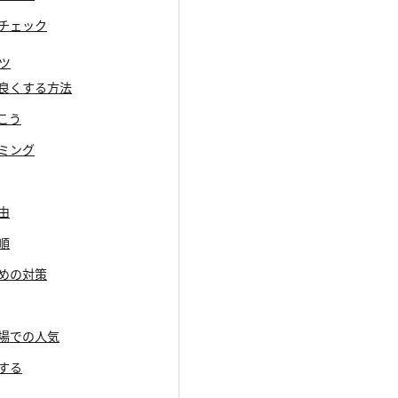
をチェック
ツ
状態を良くする方法
おこう
イミング
由
順
ための対策
中古市場での人気
解する