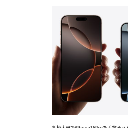
相模大野でiPhone16Proを手