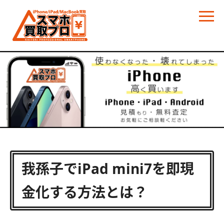
我孫子でiPad mini7を即現
金化する方法とは？