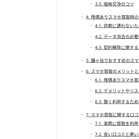
3.3. 価格交渉のコツ
4. 残債ありスマホ買取時
4.1. 詐欺に遭わな
4.2. データ消去の必
4.3. 契約解除に関す
5. 鎌ヶ谷でおすすめのス
6. スマホ買取のメリット
6.1. 残債ありスマホ
6.2. デメリットやリ
6.3. 賢く利用するた
7. スマホ買取に関する口
7.1. 実際に買取を利
7.2. 良い口コミと悪