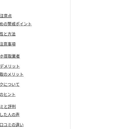
の注意点
いための警戒ポイント
要性と方法
る注意事項
マホ買取業者
とデメリット
買取のメリット
スクについて
めのヒント
コミと評判
用した人の声
い口コミの違い