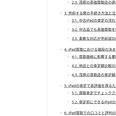
2.3. 茂原の高価買取店の
3. 売却する際の手続き方法と
3.1. 中古iPadの査定の
3.2. 中古品でも高価買取
3.3. 柔軟な対応が売却成
4. iPad買取における値段の決
4.1. 買取価格に影響する
4.2. 他店との査定額比較
4.3. 茂原の買取店の査定
5. iPadの査定で高評価を得
5.1. 買取査定でチェック
5.2. 査定前にできるiPa
6. iPad買取での口コミと評判