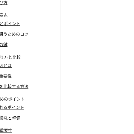
選び方
注意点
流れとポイント
を狙うためのコツ
功の鍵
まり方と比較
要因とは
の重要性
額を比較する方法
るためのポイント
されるポイント
dの掃除と整備
の重要性