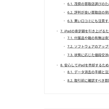
6.1. 茂原の買取店選びの
6.2. 評判が良い買取店の
6.3. 悪い口コミにも注意
7. iPadの査定額を引き上げる
7.1. 付属品や箱の有無
7.2. ソフトウェアのア
7.3. 状態に応じた値段交
8. 安心してiPadを売却するた
8.1. データ消去の手順と
8.2. 取引前に確認すべき