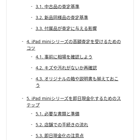
3.1. 中古品の査定基準
3.2. 新品同様品の査定基準
3.3. 付属品が査定に与える影響
4. iPad miniシリーズの高額査定を受けるための
コツ
4.1. 事前に相場を確認しよう
4.2. キズや汚れがないか再確認
4.3. オリジナルの箱や説明書も揃えておこ
う
5. iPad miniシリーズを即日現金化するためのス
テップ
5.1. 必要な書類と準備
5.2. 店舗での手続きの流れ
5.3. 即日現金化の注意点