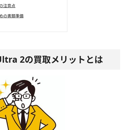
めの注意点
ための書類準備
ch Ultra 2の買取メリットとは