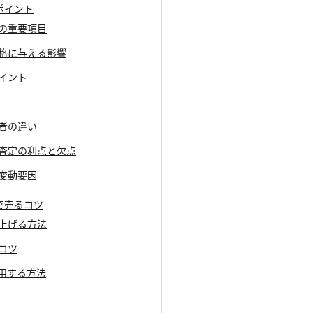
査定ポイント
際の重要項目
価格に与える影響
ポイント
業者の違い
頭査定の利点と欠点
の変動要因
を高値で売るコツ
を上げる方法
とコツ
活用する方法