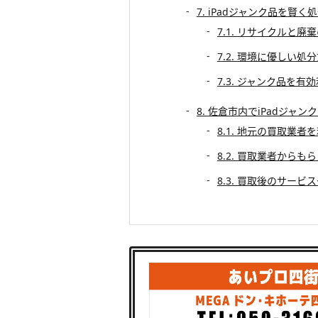
7. iPadジャンク品を賢
7.1. リサイクルと廃
7.2. 環境に優しい処
7.3. ジャンク品を
8. 佐倉市内でiPadジャ
8.1. 地元の買取業者
8.2. 買取業者から
8.3. 買取後のサービ