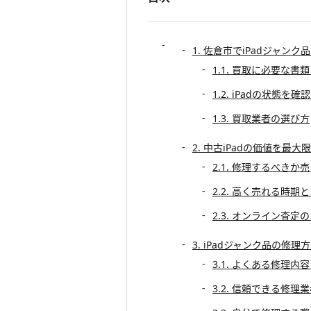
1. 佐倉市でiPadジャン
1.1. 買取に必要な書
1.2. iPadの状態を
1.3. 買取業者の選び方
2. 中古iPadの価値を最
2.1. 修理するべきか
2.2. 高く売れる時期
2.3. オンライン査定
3. iPadジャンク品の修
3.1. よくある修理内
3.2. 信頼できる修理