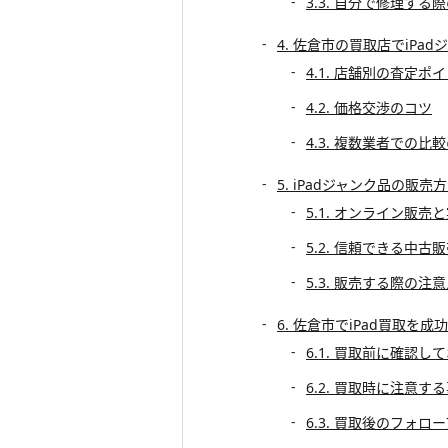
3.3. 自分で修理す
4. 佐倉市の買取店でiPa
4.1. 店舗別の査定ポ
4.2. 価格交渉のコツ
4.3. 複数業者での比
5. iPadジャンク品の販
5.1. オンライン販
5.2. 信頼できる中古
5.3. 販売する際の注
6. 佐倉市でiPad買取を
6.1. 買取前に確認
6.2. 買取時に注意す
6.3. 買取後のフォロ