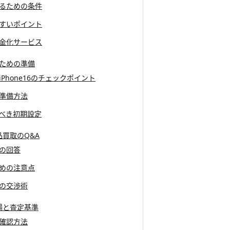
取るための条件
やすいポイント
現金化サービス
るための準備
きiPhone16のチェックポイント
の準備方法
すべき初期設定
新品買取のQ&A
その回答
ための注意点
時の交渉術
の相場と査定基準
の確認方法