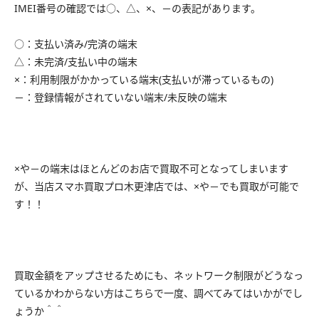
IMEI番号の確認では○、△、×、－の表記があります。
○：支払い済み/完済の端末
△：未完済/支払い中の端末
×：利用制限がかかっている端末(支払いが滞っているもの)
－：登録情報がされていない端末/未反映の端末
×や－の端末はほとんどのお店で買取不可となってしまいます
が、当店スマホ買取プロ木更津店では、×や－でも買取が可能で
す！！
買取金額をアップさせるためにも、ネットワーク制限がどうなっ
ているかわからない方はこちらで一度、調べてみてはいかがでし
ょうか＾＾