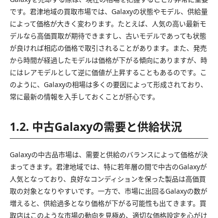
です。君津地域の買取市場では、Galaxyの状態やモデル、供給量
によって価格が大きく変わります。たとえば、人気の高い最新モ
デルなら高価買取が期待できますし、古いモデルであっても状態
が良ければ相応の価格で取引されることがあります。また、発売
から時間が経過したモデルは価格が下がる傾向にありますが、時
にはレアモデルとして逆に価値が上昇することもあるのです。こ
のように、Galaxyの相場は多くの要因によって形成されており、
常に最新の情報を入手しておくことが肝心です。
1.2. 中古Galaxyの需要と供給状況
Galaxyの中古品市場は、需要と供給のバランスによって価格が決
まってきます。君津地域では、特に若年層の間で中古のGalaxyが
人気となっており、良好なコンディションを保った製品は高価買
取の対象となりやすいです。一方で、市場に出回るGalaxyの数が
増えると、供給過多となり価格が下がる可能性も出てきます。買
取店はこのような市場の動向を見極め、適切な価格設定を心がけ