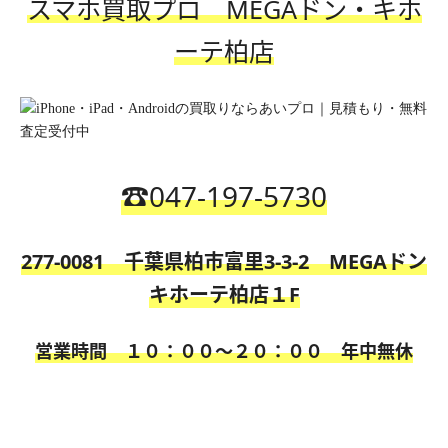
スマホ買取プロ MEGAド
ン・キホ
ーテ柏
店
☎️
047-197-5730
277-0081 千葉県柏市富里3-3-2 MEGAドン
キホーテ柏店１F
営業時間 １０：００〜２０：００
年中無休