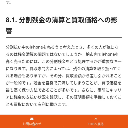
す。
8.1. 分割残金の清算と買取価格への影
響
分割払い中のiPhoneを売ろうと考えたとき、多くの人が気にな
るのは残金清算の問題ではないでしょうか。柏市内でiPhoneを
高く売るためには、この分割残金をどう処理するかが重要なキー
になります。買取専門店によっては、残金の清算を取り扱ってく
れる場合もありますが、その分、買取金額から差し引かれること
が一般的です。残金を自身で完済してしまうことが、買取価格を
最も高く保つ方法であることが多いです。さらに、事前にキャリ
アに残金の支払い状況を確認し、その証明書類を準備しておくこ
とも買取において有利に働きます。
8.2. 買取金額アップのための交渉術と
お問い合わせ
TOPへ戻る