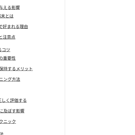
に与える影響
i端末とは
買取で好まれる理由
法と注意点
するコツ
スの重要性
を保持するメリット
ーニング方法
態を正しく評価する
格に及ぼす影響
テクニック
法