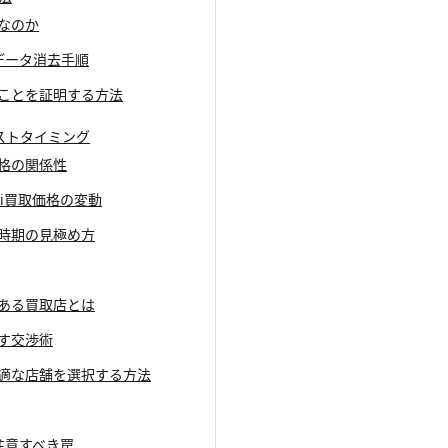
要なのか
全なデータ消去手順
あることを証明する方法
ベストタイミング
価格の関係性
wei買取価格の変動
の時期の見極め方
のある買取店とは
出す交渉術
て最適な店舗を選択する方法
る注意すべき罠