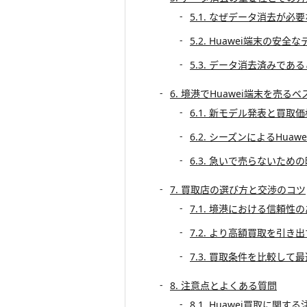
5.1. なぜデータ消去が必
5.2. Huawei端末の安
5.3. データ消去済みで
6. 境港でHuawei端末を売る
6.1. 新モデル発表と買取
6.2. シーズンによるHua
6.3. 急いで売らないため
7. 買取店の選び方と交渉のコツ
7.1. 境港における信頼性
7.2. より高額買取を引き
7.3. 買取条件を比較し
8. 注意点とよくある質問
8.1. Huawei買取に関す