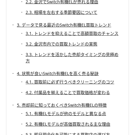
2.2. 金沢でSwitch有機ELが売れる理由
2.3. 相場を左右する季節要因について
3. データで見る最近のSwitch有機EL買取トレンド
3.1. トレンドを抑えることで高額買取のチャンス
3.2. 金沢市内での買取トレンドの実態
3.3. トレンドを活かした売却タイミングの見極め
方
4. 状態が良いSwitch有機ELを高く売る秘訣
4.1. 買取前に必ず行うべきクリーニングのコツ
4.2. 付属品を揃えることで買取価格が変わる
5. 売却前に知っておくべきSwitch有機ELの特徴
5.1. 有機ELモデルが他のモデルと異なる点
5.2. 有機ELモデルが高価買取される主な理由
5.3. 即日現金化を可能にする買取店の選び方