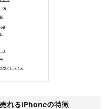
活用法
判
交渉術
ト
ローチ
法
選びのアドバイス
売れるiPhoneの特徴