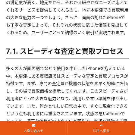
の満足度が高く、地元だからこそわかる細やかなニーズに応えて
くれるサービスを提供してくれるのも、地元木更津での買取利用
の大きな魅力の一つでしょう。さらに、画面の割れたiPhoneで
も丁寧な査定によって、それぞれの状態に応じた価値を見出して
くれるため、ユーザーにとって納得のいく取引が実現されます。
7.1. スピーディな査定と買取プロセス
多くの人が画面割れなどで使用を中止したiPhoneを抱えている
中、木更津にある買取店ではスピーディな査定と買取プロセスが
特徴です。まず、専門の査定員が機器の状態を素早く的確に評価
し、その場で買取価格を提示してくれます。このスピーディさが
利用者にとって大きな魅力となり、利用しやすい環境を作り出し
ています。また、何かと忙しい日常の中で、すぐに現金化できる
という点も利用者には重宝されています。状態の悪いiPhoneで
あっても、適正な価格がつきやすいと評判で、売却を検討する際
の心強い味方になります。高いリサイクル技術を持つ店舗も多
お問い合わせ
TOPへ戻る