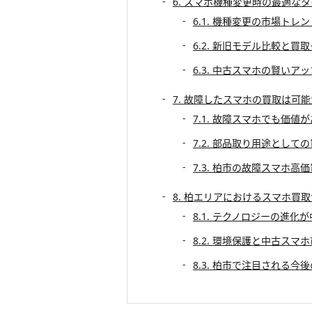
6. スマホ機種変更時の最適な
6.1. 機種変更の市場トレ
6.2. 新旧モデル比較と買
6.3. 中古スマホの賢いア
7. 故障したスマホの買取は可能
7.1. 故障スマホでも価値
7.2. 部品取り用途として
7.3. 柏市の故障スマホ高
8. 柏エリアにおけるスマホ買
8.1. テクノロジーの進
8.2. 環境保護と中古スマ
8.3. 柏市で注目される