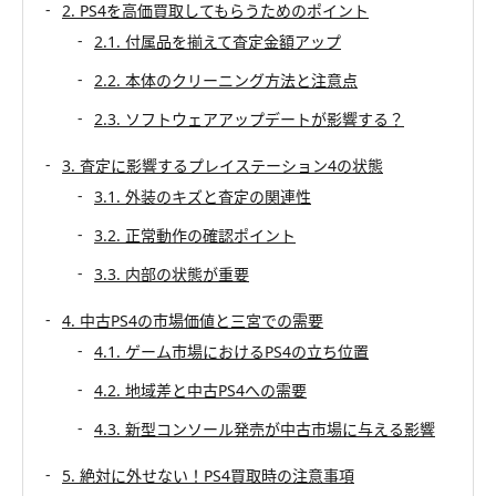
2. PS4を高価買取してもらうためのポイント
2.1. 付属品を揃えて査定金額アップ
2.2. 本体のクリーニング方法と注意点
2.3. ソフトウェアアップデートが影響する？
3. 査定に影響するプレイステーション4の状態
3.1. 外装のキズと査定の関連性
3.2. 正常動作の確認ポイント
3.3. 内部の状態が重要
4. 中古PS4の市場価値と三宮での需要
4.1. ゲーム市場におけるPS4の立ち位置
4.2. 地域差と中古PS4への需要
4.3. 新型コンソール発売が中古市場に与える影響
5. 絶対に外せない！PS4買取時の注意事項