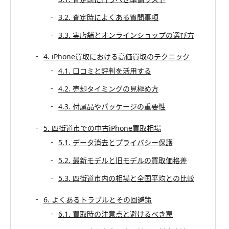
3.2. 査定時によくある質問事項
3.3. 実店舗とオンラインショップの選び方
4. iPhone買取における高価買取のテクニック
4.1. 口コミと評判を活用する
4.2. 売却タイミングの見極め方
4.3. 付属品やパッケージの重要性
5. 四街道市での中古iPhone買取相場
5.1. データ消去とプライバシー保護
5.2. 最新モデルと旧モデルの買取価格差
5.3. 四街道市内の相場と全国平均との比較
6. よくあるトラブルとその回避策
6.1. 買取時の注意点と避けるべき罠