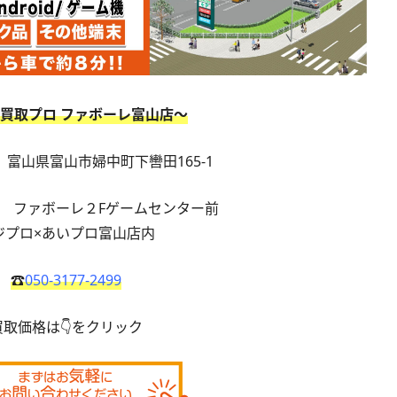
買取プロ ファボーレ富山店〜
16 富山県富山市婦中町下轡田165-1
F ファボーレ２Fゲームセンター前
ジプロ×あいプロ富山店内
☎
050-3177-2499
買取価格は👇をクリック