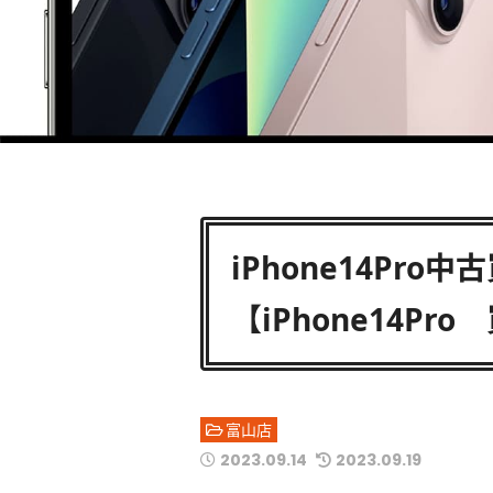
iPhone14Pr
【iPhone14Pr
富山店
2023.09.14
2023.09.19