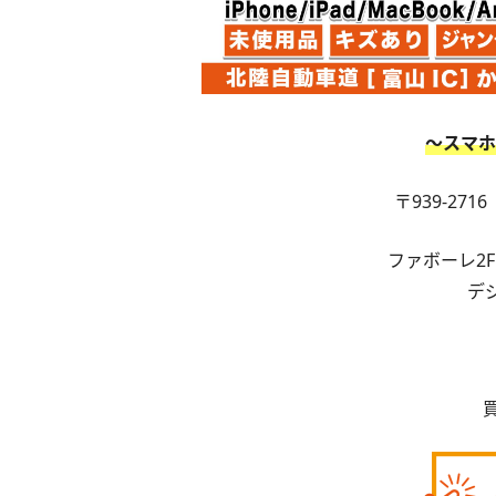
〜スマホ
〒939-27
ファボーレ2
デ