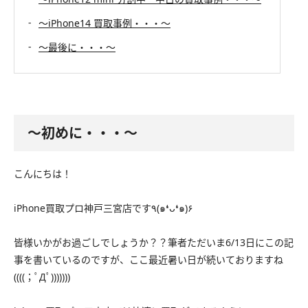
〜iPhone14 買取事例・・・〜
〜最後に・・・〜
〜初めに・・・〜
こんにちは！
iPhone買取プロ神戸三宮店です٩(๑❛ᴗ❛๑)۶
皆様いかがお過ごしでしょうか？？筆者ただいま6/13日にこの記
事を書いているのですが、ここ最近暑い日が続いておりますね
((((；ﾟДﾟ)))))))