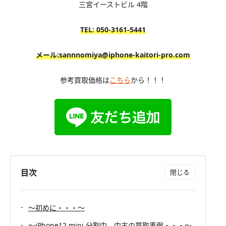
三宮イーストビル 4階
TEL: 050-3161
-5441
メール:sannnomiya@iphone-kaitori-pro.com
参考買取価格は
こちら
から！！！
目次
〜初めに・・・〜
〜iPhone12 mini 分割中 中古の買取事例・・・〜