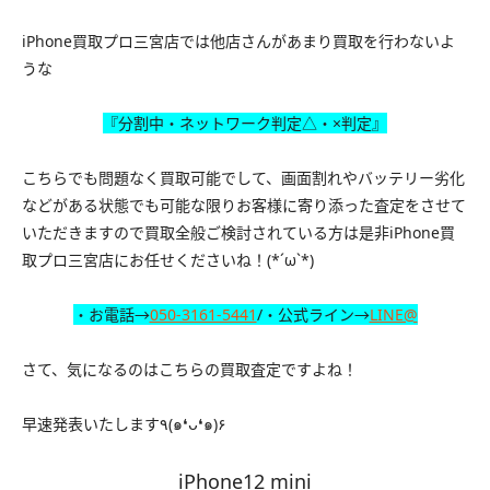
iPhone買取プロ三宮店では他店さんがあまり買取を行わないよ
うな
『分割中・ネットワーク判定△・×判定』
こちらでも問題なく買取可能でして、画面割れやバッテリー劣化
などがある状態でも可能な限りお客様に寄り添った査定をさせて
いただきますので買取全般ご検討されている方は是非iPhone買
取プロ三宮店にお任せくださいね！(*´ω`*)
・お電話→
050-3161-5441
/・公式ライン→
LINE@
さて、気になるのはこちらの買取査定ですよね！
早速発表いたします٩(๑❛ᴗ❛๑)۶
iPhone12 mini