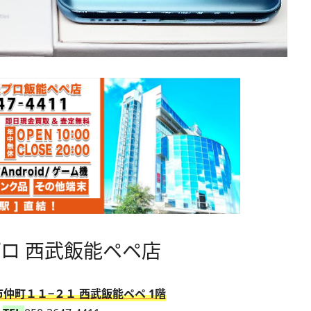
ロ 西武飯能ペペ店
仲町１１−２１ 西武飯能ペペ 1階