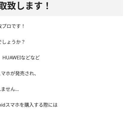
額買取致します！
取プロです！
でしょうか？
le、HUAWEIなどなど
なスマホが発売され、
れません…
oidスマホを購入する際には