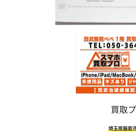
買取プ
埼玉県飯能市