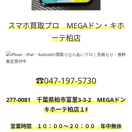
スマホ買取プロ MEGAド
ン・キホ
ーテ柏
店
☎️
047-197-5730
277-0081 千葉県柏市富里3-3-2 MEGAドン
キホーテ柏店１F
営業時間 １０：００〜２０：００
年中無休