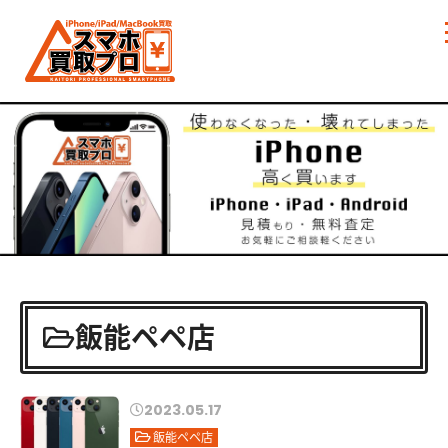
飯能ペペ店
2023.05.17
飯能ペペ店